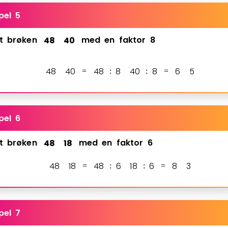
pel 5
t
brøken
4
8
4
0
med
en
faktor
8
4
8
4
0
4
8
8
4
0
8
6
5
=
:
:
=
pel 6
t
brøken
4
8
1
8
med
en
faktor
6
4
8
1
8
4
8
6
1
8
6
8
3
=
:
:
=
pel 7