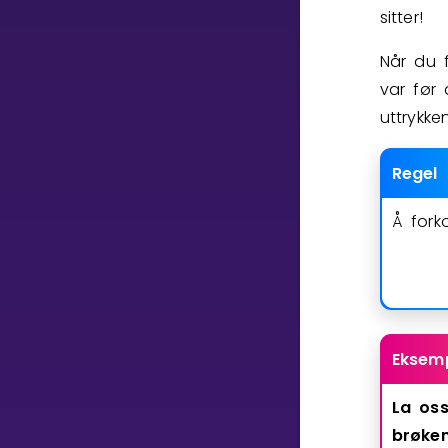
Vis mer
sitter!
Når du 
var før 
uttrykke
LÆREPLAN
Regel
Velg læreplan
Logg inn
Å fork
Eksemp
La
os
brøke