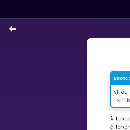
LÆRINGSVERKTØY
Læreplan
Alle mattetemaer
Privatundervisning
Direkte 1-til-1 hjelp
Bootc
Vis mer
Vil du
SPILL
Trykk 
Gangetabellen
Å forko
Junior Matte
å forkor