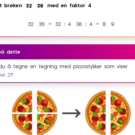
t
brøken
3
2
3
6
med
en
faktor
4
3
2
3
6
3
2
4
3
6
4
8
9
=
:
:
=
på dette
 du å tegne en tegning med pizzastykker som viser
el 2
?