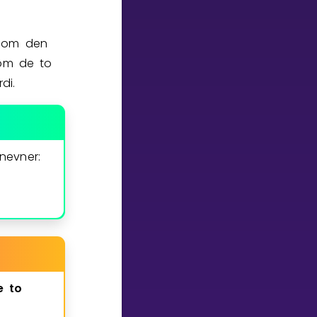
 som den
lom de to
di.
nevner:
e
to