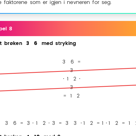
e faktorene som er igjen i nevneren for seg.
pel 8
t
brøken
3
6
med
stryking
3
6
=
3
1
2
⋅
⋅
3
1
2
=
3
6
3
1
2
3
3
3
1
2
1
1
2
1
=
⋅
⋅
=
⋅
=
⋅
=