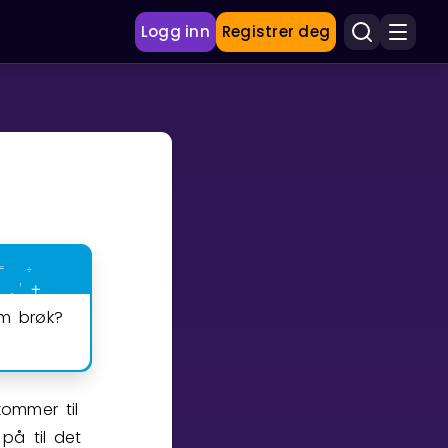
Logg inn
Registrer deg
om brøk?
ommer til
på til det