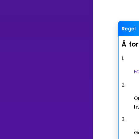
Regel
Å
fo
1.
Fa
2.
O
h
3.
G