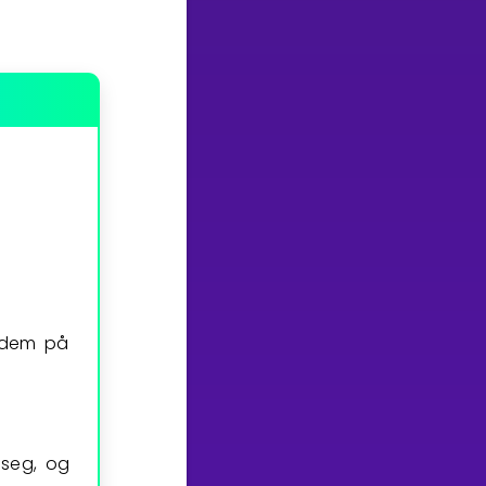
e dem på
 seg, og