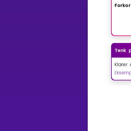
Forkor
Tenk 
Klarer
Eksemp