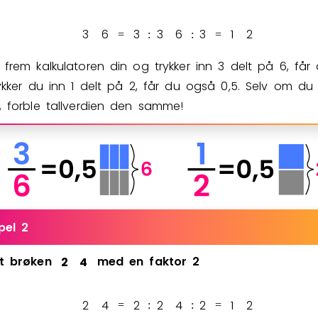
3
6
3
3
6
3
1
2
=
:
:
=
 frem kalkulatoren din og trykker inn
3
delt på
6
, får
rykker du inn
1
delt på
2
, får du også
0
,
5
. Selv om du 
, forble tallverdien den samme!
pel 2
t
brøken
2
4
med
en
faktor
2
2
4
2
2
4
2
1
2
=
:
:
=