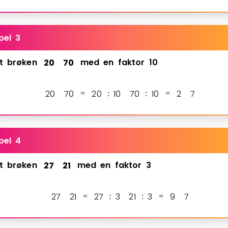
pel 3
t
brøken
2
0
7
0
med
en
faktor
10
2
0
7
0
2
0
1
0
7
0
1
0
2
7
=
:
:
=
pel 4
t
brøken
2
7
2
1
med
en
faktor
3
2
7
2
1
2
7
3
2
1
3
9
7
=
:
:
=