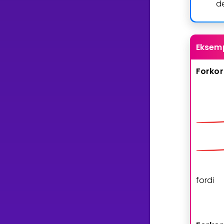
d
Eksem
Forkor
fordi