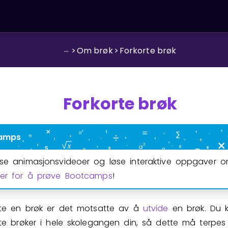
...
>
Om brøk
>
Forkorte brøk
Forkorte brøk
amps
 se animasjonsvideoer og løse interaktive oppgaver 
her for å prøve Bootcamps
!
rte en brøk er det motsatte av å
utvide
en brøk. Du k
te brøker i hele skolegangen din, så dette må terpes 