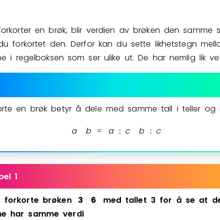
forkorter en brøk, blir verdien av brøken den samme
Bestill privatundervisning
du forkortet den. Derfor kan du sette likhetstegn mel
ne i regelboksen som ser ulike ut. De har nemlig lik ver
Inviter en venn
orte en brøk betyr å dele med samme tall i teller og 
a
b
a
c
b
c
=
:
:
el 1
s
forkorte
brøken
3
6
med
tallet
3
for
å
se
at
d
ne
har
samme
verdi