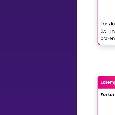
Tar du
0
,
5
. T
brøken
Eksem
Forkor