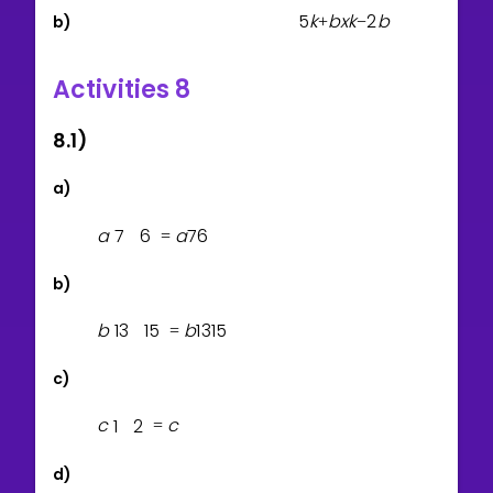
5
k
b
x
k
2
b
b)
+
−
Activities 8
8.1)
a)
a
7
6
a
7
6
=
b)
b
1
3
1
5
b
1
3
1
5
=
c)
c
1
2
c
=
d)