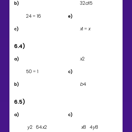
3
2
a
1
5
b)
2
4
1
6
e)
=
x
1
x
c)
=
6.4)
x
2
a)
5
0
1
c)
=
b
4
b)
6.5)
a)
c)
y
2
6
4
x
2
x
8
4
y
8