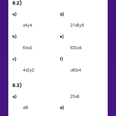
6.2)
a)
d)
x
4
y
4
2
7
x
8
y
5
b)
e)
6
4
x
2
1
0
1
2
x
4
c)
f)
4
x
2
y
2
a
6
b
4
6.3)
2
5
x
6
a)
x
1
8
d)