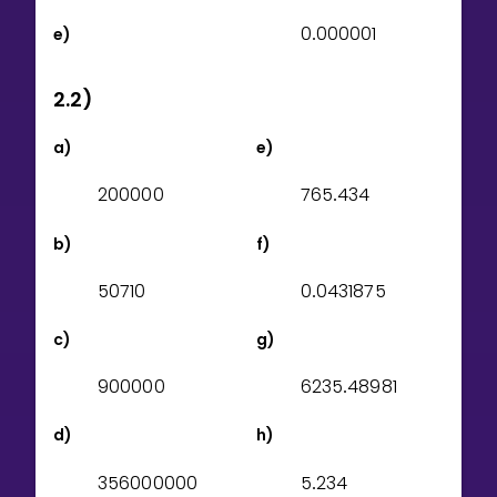
0
0
0
0
0
0
1
e)
.
2.2)
a)
e)
2
0
0
0
0
0
7
6
5
4
3
4
.
b)
f)
5
0
7
1
0
0
0
4
3
1
8
7
5
.
c)
g)
9
0
0
0
0
0
6
2
3
5
4
8
9
8
1
.
d)
h)
3
5
6
0
0
0
0
0
0
5
2
3
4
.