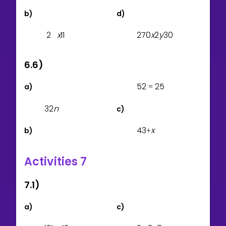
b)
d)
2
x
1
1
2
7
0
x
2
y
3
0
6.6)
5
2
2
5
a)
=
3
2
n
c)
4
3
x
b)
+
Activities 7
7.1)
a)
c)