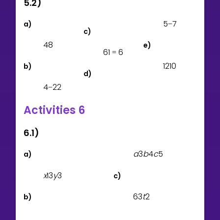
5.2)
5
7
a)
−
c)
4
8
e)
6
1
6
=
1
2
1
0
b)
d)
4
2
2
−
Activities 6
6.1)
a
3
b
4
c
5
a)
x
1
3
y
3
c)
6
3
t
2
b)