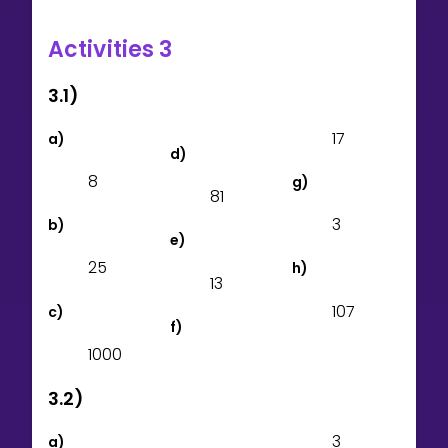
Activities 3
3.1)
1
7
a)
d)
8
g)
8
1
3
b)
e)
2
5
h)
1
3
1
0
7
c)
f)
1
0
0
0
3.2)
3
a)