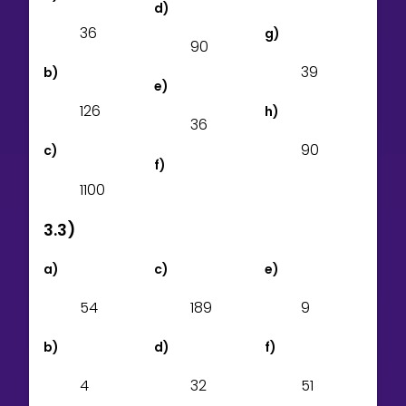
d)
3
6
g)
9
0
3
9
b)
e)
1
2
6
h)
3
6
9
0
c)
f)
1
1
0
0
3.3)
a)
c)
e)
5
4
1
8
9
9
b)
d)
f)
4
3
2
5
1