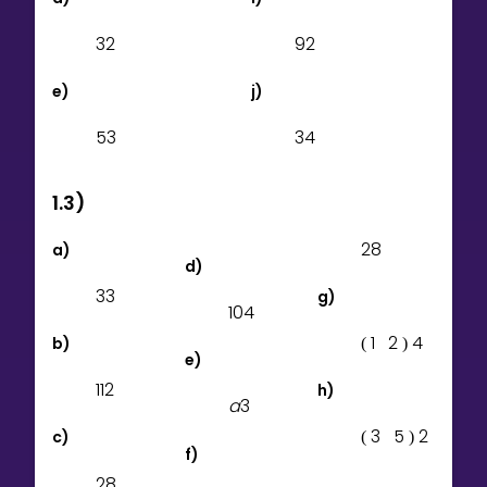
3
2
9
2
e)
j)
5
3
3
4
1.3)
2
8
a)
d)
3
3
g)
1
0
4
1
2
4
b)
(
)
e)
1
1
2
h)
a
3
3
5
2
c)
(
)
f)
2
8