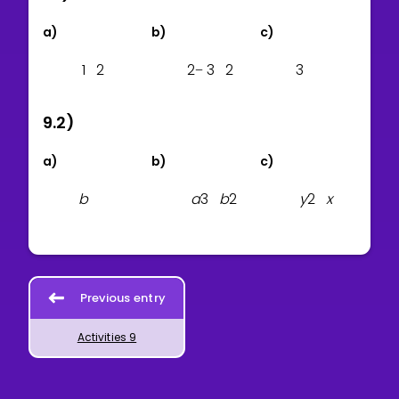
a)
b)
c)
1
2
2
3
2
3
−
9.2)
a)
b)
c)
b
a
3
b
2
y
2
x
Previous entry
Activities 9