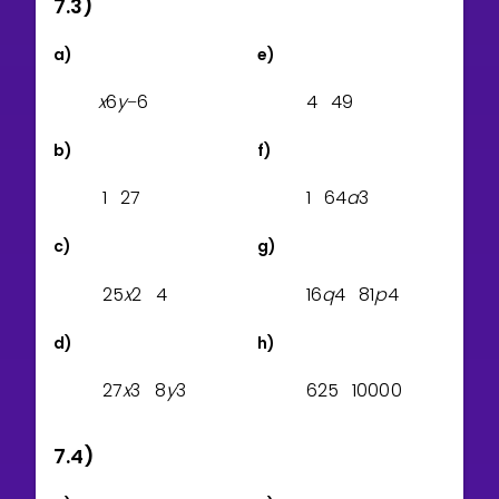
7.3)
a)
e)
x
6
y
6
4
4
9
−
b)
f)
1
2
7
1
6
4
a
3
c)
g)
2
5
x
2
4
1
6
q
4
8
1
p
4
d)
h)
2
7
x
3
8
y
3
6
2
5
1
0
0
0
0
7.4)