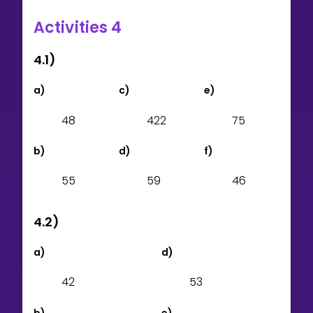
Activities 4
4.1)
a)
c)
e)
4
8
4
2
2
7
5
b)
d)
f)
5
5
5
9
4
6
4.2)
a)
d)
4
2
5
3
b)
e)