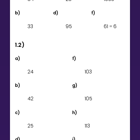
Invite a Friend
CURRICULUM
b)
d)
f)
Select curriculum
3
3
9
5
6
1
6
=
Log in
1.2)
a)
f)
2
4
1
0
3
b)
g)
4
2
1
0
5
c)
h)
2
5
1
1
3
d)
i)