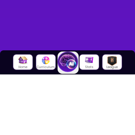
Home
Curriculum
Stats
League
About Us
About House of Math
Employees
Career