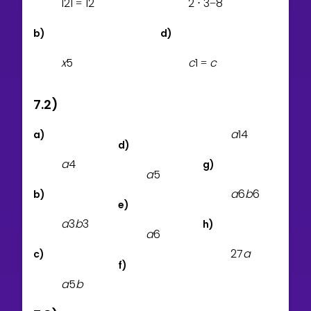
1
2
1
1
2
2
3
8
=
⋅
−
b)
d)
x
5
c
1
c
=
7.2)
a
1
4
a)
d)
a
4
g)
a
5
a
6
b
6
b)
e)
a
3
b
3
h)
a
6
2
7
a
c)
f)
a
5
b