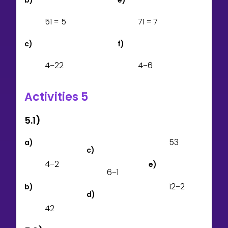
5
1
5
7
1
7
=
=
c)
f)
4
2
2
4
6
−
−
Activities 5
5.1)
5
3
a)
c)
4
2
e)
−
6
1
−
1
2
2
b)
−
d)
4
2