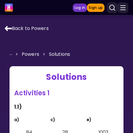
Log in
Sign up
Back to Powers
LEARNING TOOLS
Curriculum
...
>
Powers
>
Solutions
Show more
GAMES
Solutions
Multiplication Master
Activities 1
Junior Math
1.1)
Show more
a)
c)
e)
8
4
2
8
1
0
0
3