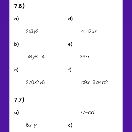
7.6)
a)
d)
2
x
3
y
2
4
1
2
5
x
b)
e)
x
8
y
8
4
3
6
a
c)
f)
2
7
0
x
2
y
6
c
9
x
8
a
4
b
2
7.7)
7
7
c
d
a)
−
6
x
y
c)
−