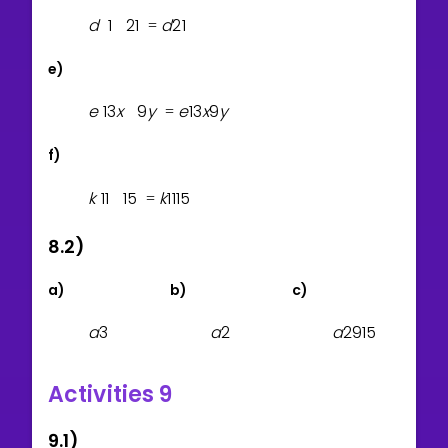
d
1
2
1
d
2
1
=
e)
e
1
3
x
9
y
e
1
3
x
9
y
=
f)
k
1
1
1
5
k
1
1
1
5
=
8.2)
a)
b)
c)
a
3
a
2
a
2
9
1
5
Activities 9
9.1)