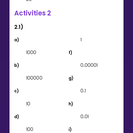
Activities 2
2.1)
1
a)
1
0
0
0
f)
0
0
0
0
0
1
b)
.
1
0
0
0
0
0
g)
0
1
c)
.
1
0
h)
0
0
1
d)
.
1
0
0
i)