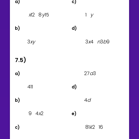
a)
c)
x
1
2
8
y
1
5
1
y
b)
d)
3
x
y
3
x
4
n
3
b
9
7.5)
2
7
a
3
a)
4
1
1
d)
4
d
b)
9
4
x
2
e)
8
1
k
2
1
6
c)