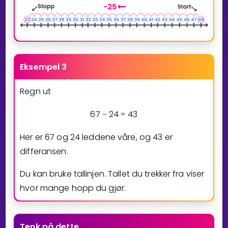
Eksempel 3
Regn ut
6
7
2
4
4
3
−
=
Her er
6
7
og
2
4
leddene våre, og
4
3
er
differansen.
Du kan bruke tallinjen. Tallet du trekker fra viser
hvor mange hopp du gjør.
Tenk på dette