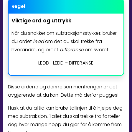
Regel
Bestill privatundervisning
Viktige
ord
og
uttrykk
Inviter en venn
Når du snakker om subtraksjonsstykker, bruker
LÆREPLAN
du ordet
ledd
om det du skal trekke fra
Velg læreplan
hverandre, og ordet
differanse
om svaret.
Logg inn
LEDD
LEDD
DIFFERANSE
−
=
Disse ordene og denne sammenhengen er det
avgjørende at du kan. Dette må derfor pugges!
Husk at du alltid kan bruke tallinjen til å hjelpe deg
med subtraksjon. Tallet du skal trekke fra forteller
deg hvor mange hopp du gjør for å komme frem