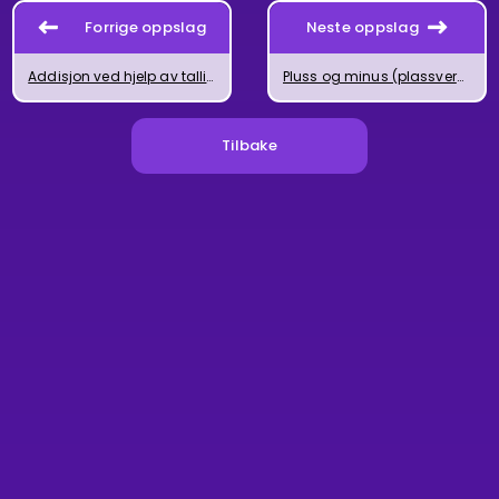
Forrige oppslag
Neste oppslag
Addisjon ved hjelp av tallinjen
Pluss og minus (plassverdisystemet)
Tilbake