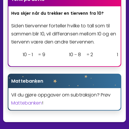
Hva
skjer
når
du
trekker
en
tiervenn
fra
10?
Siden tiervenner forteller hvilke to tall som til
sammen blir
1
0
, vil differansen mellom
1
0
og en
tiervenn være den andre tiervennen.
1
0
1
9
1
0
8
2
1
0
3
−
=
−
=
−
Mattebanken
Vil du gjøre oppgaver om subtraksjon? Prøv
Mattebanken
!