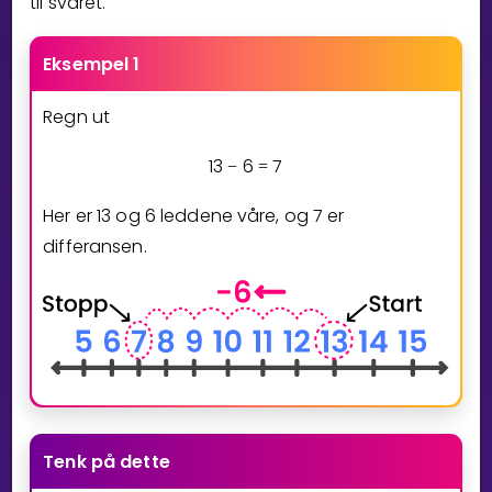
til svaret.
Eksempel 1
Regn ut
1
3
6
7
−
=
Her er
1
3
og
6
leddene våre, og
7
er
differansen.
Tenk på dette