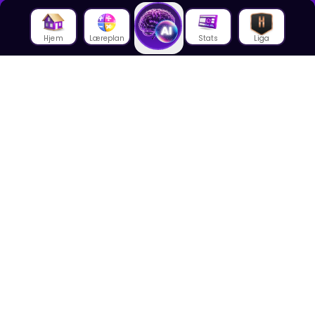
Hjem
Læreplan
Stats
Liga
Om oss
Om House of Math
Om ansatte
Karriere
Media
Foredrag