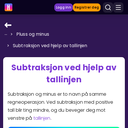
Logg inn
Registrer deg
...
>
Pluss og minus
LÆRINGSVERKTØY
>
Subtraksjon ved hjelp av tallinjen
Læreplan
Privatundervisning
Subtraksjon ved hjelp av
Vis mer
tallinjen
SPILL
Subtraksjon og minus er to navn på samme
Gangetabellen
regneoperasjon. Ved subtraksjon med positive
tall blir ting mindre, og du beveger deg mot
Junior Matte
venstre på
tallinjen
.
Vis mer