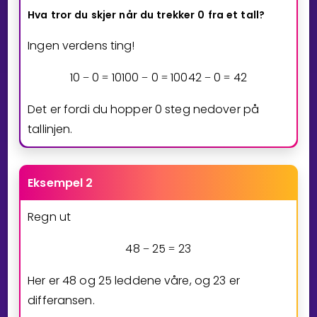
Hva
tror
du
skjer
når
du
trekker
0
fra
et
tall?
Ingen verdens ting!
1
0
0
1
0
1
0
0
0
1
0
0
4
2
0
4
2
−
=
−
=
−
=
Det er fordi du hopper
0
steg nedover på
tallinjen.
Eksempel 2
Regn ut
4
8
2
5
2
3
−
=
Her er
4
8
og
2
5
leddene våre, og
2
3
er
differansen.