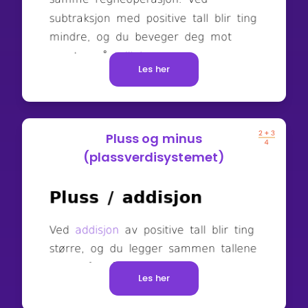
Les her
Pluss og minus
(plassverdisystemet)
Les her