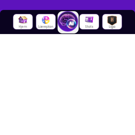
Hjem
Læreplan
Stats
Liga
Om oss
Om House of Math
Om ansatte
Karriere
Media
Foredrag