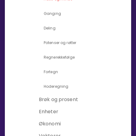
Bestill privatundervisning
Ganging
Inviter en venn
Deling
LÆREPLAN
Potenser og røtter
Velg læreplan
Logg inn
Regnerekkefølge
Fortegn
Hoderegning
Brøk og prosent
Enheter
Økonomi
Vektorer