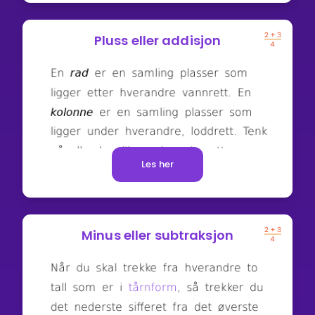
Pluss eller addisjon
Les her
Minus eller subtraksjon