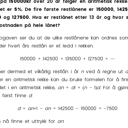
på
1
5
0
0
0
0
kr
over
20
år
følger
en
aritmetisk
rekke
et
er
5
%
.
De
fire
første
restlånene
er
1
5
0
0
0
0
,
1
4
2
5
0
og
1
2
7
5
0
0
.
Hva
er
restlånet
etter
13
år
og
hvor
kostnaden
på
hele
lånet?
pgaven ser du at de ulike restlånene kan ordnes so
der hvert års restlån er et ledd i rekken.
1
5
0
0
0
0
1
4
2
5
0
0
1
3
5
0
0
0
1
2
7
5
0
0
+
+
+
+
⋯
ner dermed et vilkårlig restlån i år
n
ved å regne ut
er en aritmetisk rekke kan du bruke formelen for å f
det i en aritmetisk rekke,
a
n
a
1
n
1
d
. For å gjør
=
+
(
−
)
først finne
d
:
d
a
n
1
a
n
1
4
2
5
0
0
1
5
0
0
0
0
7
5
0
0
=
+
−
=
−
=
−
 nå finne et uttrykk for
a
n
: