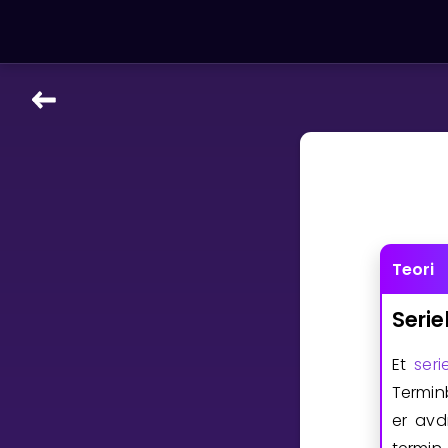
LÆRINGSVERKTØY
Læreplan
Alle mattetemaer
Privatundervisning
Direkte 1-til-1 hjelp
Teori
Vis mer
Serie
SPILL
Et
seri
Gangetabellen
Termin
Junior Matte
er avd