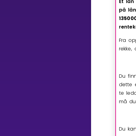
Et
lån
på
lån
1
3
5
0
0
rente
Fra op
rekke, 
Du fin
dette 
te led
må du 
Du kan