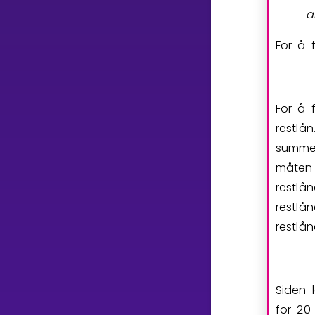
a
For å 
For å 
restlå
summer
måten 
restlå
restlå
restlå
Siden 
for 20