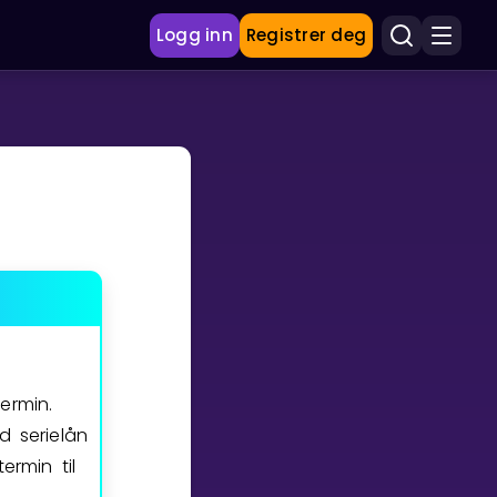
Logg inn
Registrer deg
ermin.
 serielån
rmin til