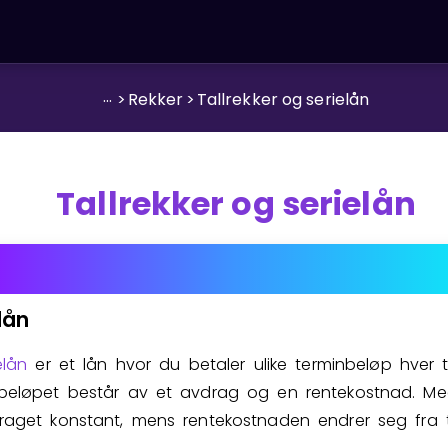
...
>
Rekker
>
Tallrekker og serielån
Tallrekker og serielån
lån
elån
er et lån hvor du betaler ulike terminbeløp hver t
beløpet består av et avdrag og en rentekostnad. Med
raget konstant, mens rentekostnaden endrer seg fra te