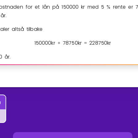
ostnaden for et lån på
1
5
0
0
0
0
kr med
5
% rente er
år.
aler altså tilbake
1
5
0
0
0
0
kr
7
8
7
5
0
kr
2
2
8
7
5
0
kr
+
=
0 år.
g