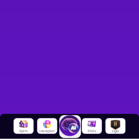
Hjem
Læreplan
Stats
Liga