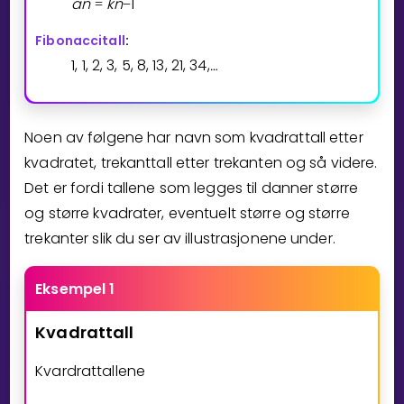
a
n
k
n
1
=
−
Fibonaccitall
:
1, 1, 2, 3, 5, 8, 13, 21, 34,
…
⁡
Noen av følgene har navn som kvadrattall etter
kvadratet, trekanttall etter trekanten og så videre.
Det er fordi tallene som legges til danner større
og større kvadrater, eventuelt større og større
trekanter slik du ser av illustrasjonene under.
Eksempel 1
Kvadrattall
Kvardrattallene