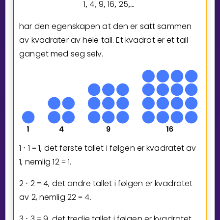
1
4
9
1
6
2
5
…
,
,
,
,
,
⁡
har den egenskapen at den er satt sammen
av kvadrater av hele tall. Et kvadrat er et tall
ganget med seg selv.
1
1
1
, det første tallet i følgen er kvadratet av
⋅
=
1
, nemlig
1
2
1
.
=
2
2
4
, det andre tallet i følgen er kvadratet
⋅
=
av
2
, nemlig
2
2
4
.
=
3
3
9
, det tredje tallet i følgen er kvadratet
⋅
=