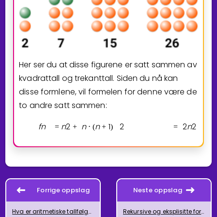
Her ser du at disse figurene er satt sammen av
kvadrattall og trekanttall. Siden du nå kan
disse formlene, vil formelen for denne være de
to andre satt sammen:
f
n
n
2
n
n
1
2
2
n
2
2
=
+
⋅
(
+
)
=
+
Forrige oppslag
Neste oppslag
Hva er aritmetiske tallfølger?
Rekursive og eksplisitte formler