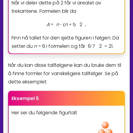
Når vi deler dette på
2
får vi arealet av
trekantene. Formelen blir da
A
n
n
1
2
=
⋅
(
+
)
.
Finn nå tallet for den sjette figuren i følgen. Da
setter du
n
6
i formelen og får
6
7
2
2
1
.
=
⋅
=
Når du kan disse tallfølgene kan du bruke dem til
å finne formler for vanskeligere tallfølger. Se på
dette eksemplet:
Eksempel 5
Her ser du følgende figurtall: