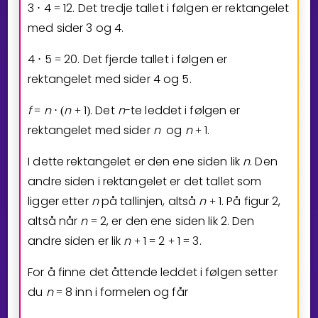
3
4
1
2
. Det tredje tallet i følgen er rektangelet
⋅
=
med sider
3
og
4
.
4
5
2
0
. Det fjerde tallet i følgen er
⋅
=
rektangelet med sider
4
og
5
.
f
n
n
1
. Det
n
-te leddet i følgen er
=
⋅
(
+
)
rektangelet med sider
n
og
n
1
.
+
I dette rektangelet er den ene siden lik
n
. Den
andre siden i rektangelet er det tallet som
ligger etter
n
på tallinjen, altså
n
1
. På figur 2,
+
altså når
n
2
, er den ene siden lik 2. Den
=
andre siden er lik
n
1
2
1
3
.
+
=
+
=
For å finne det åttende leddet i følgen setter
du
n
8
inn i formelen og får
=