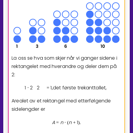
La oss se hva som skjer når vi ganger sidene i
rektangelet med hverandre og deler dem på
2
:
1
2
2
1
det første trekanttallet,
⋅
=
,
Arealet av et rektangel med etterfølgende
sidelengder er
A
n
n
1
=
⋅
(
+
)
.