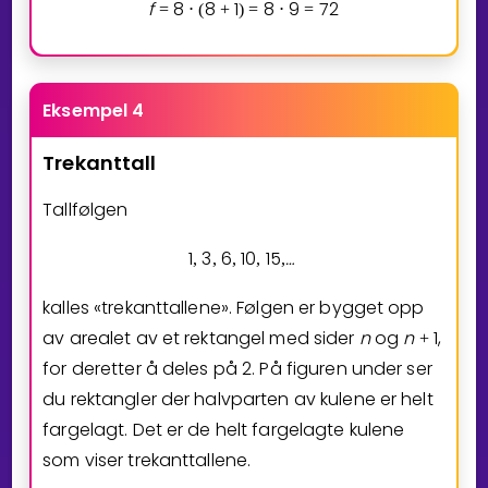
f
8
8
1
8
9
7
2
=
⋅
(
+
)
=
⋅
=
Eksempel 4
Trekanttall
Tallfølgen
1
3
6
1
0
1
5
…
,
,
,
,
,
⁡
kalles «trekanttallene». Følgen er bygget opp
av arealet av et rektangel med sider
n
og
n
1
,
+
for deretter å deles på
2
. På figuren under ser
du rektangler der halvparten av kulene er helt
fargelagt. Det er de helt fargelagte kulene
som viser trekanttallene.