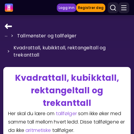
Logg inn
Registrer deg
...
>
Tallmønster og tallfølger
LÆRINGSVERKTØY
Kvadrattall, kubikktall, rektangeltall og
Læreplan
>
trekanttall
Privatundervisning
Vis mer
Kvadrattall, kubikktall,
SPILL
rektangeltall og
Gangetabellen
trekanttall
Her skal du lære om
tallfølger
som ikke øker med
Junior Matte
samme tall mellom hvert ledd. Disse tallfølgene er
Vis mer
da ikke
aritmetiske
tallfølger.