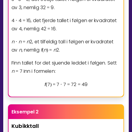
av
3
, nemlig
3
2
9
.
=
4
4
1
6
, det fjerde tallet i følgen er kvadratet
⋅
=
av
4
, nemlig
4
2
1
6
.
=
n
n
n
2
, et tilfeldig tall i følgen er kvadratet
⋅
=
av
n
, nemlig
f
n
n
2
.
(
)
=
Finn tallet for det sjuende leddet i følgen. Sett
n
7
inn i formelen:
=
f
7
7
7
7
2
4
9
(
)
=
⋅
=
=
Eksempel 2
Kubikktall