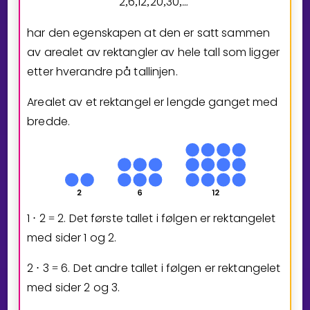
2
6
1
2
2
0
3
0
…
,
,
,
,
,
⁡
har den egenskapen at den er satt sammen
av arealet av rektangler av hele tall som ligger
etter hverandre på tallinjen.
Arealet av et rektangel er lengde ganget med
bredde.
1
2
2
. Det første tallet i følgen er rektangelet
⋅
=
med sider
1
og
2
.
2
3
6
. Det andre tallet i følgen er rektangelet
⋅
=
med sider
2
og
3
.