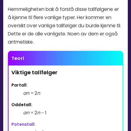
Hemmeligheten bak å forstå disse tallfølgene er
Bestill privatundervisning
å kjenne til flere vanlige typer. Her kommer en
oversikt over vanlige tallfølger du burde kjenne til.
Inviter en venn
Dette er de alle vanligste. Noen av dem er også
LÆREPLAN
aritmetiske.
Velg læreplan
Logg inn
Teori
Viktige
tallfølger
Partall:
a
n
2
n
=
Oddetall:
a
n
2
n
1
=
−
Potenstall
: