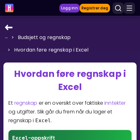
Logg inn
Registrer deg
...
>
Budsjett og regnskap
LÆRINGSVERKTØY
>
Hvordan føre regnskap i Excel
Læreplan
Privatundervisning
Hvordan føre regnskap i
Vis mer
Excel
SPILL
Et
regnskap
er en oversikt over faktiske
inntekter
Gangetabellen
og utgifter. Slik går du frem når du lager et
regnskap i
.
Junior Matte
Excel
Vis mer
-oppskrift
Excel