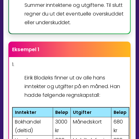
Summer inntektene og utgiftene. Til slutt
regner du ut det eventuelle overskuddet
eller underskuddet.
Eksempel 1
1.
Eirik Blodøks finner ut av alle hans
inntekter og utgifter på en måned. Han
hadde følgende regnskapstall:
Inntekter
Beløp
Utgifter
Beløp
Bokhandel
3
0
0
0
Månedskort
6
8
0
(deltid)
kr
kr