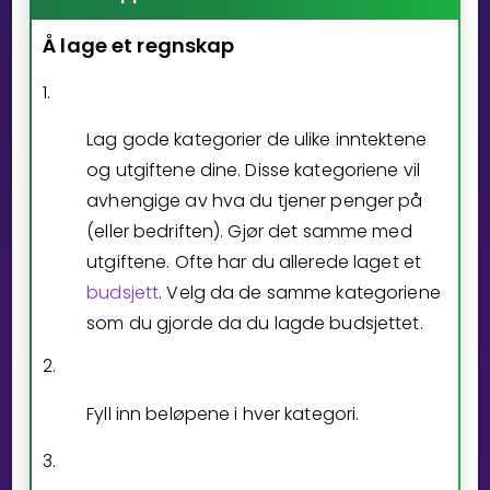
Å
lage
et
regnskap
Bestill privatundervisning
1.
Inviter en venn
LÆREPLAN
Lag gode kategorier de ulike inntektene
Velg læreplan
og utgiftene dine. Disse kategoriene vil
avhengige av hva du tjener penger på
Logg inn
(eller bedriften). Gjør det samme med
utgiftene. Ofte har du allerede laget et
budsjett
. Velg da de samme kategoriene
som du gjorde da du lagde budsjettet.
2.
Fyll inn beløpene i hver kategori.
3.