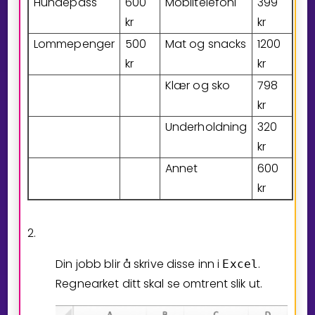
Hundepass
6
0
0
Mobiltelefoni
3
9
9
kr
kr
Lommepenger
5
0
0
Mat og snacks
1
2
0
0
kr
kr
Klær og sko
7
9
8
kr
Underholdning
3
2
0
kr
Annet
6
0
0
kr
2.
Din jobb blir å skrive disse inn i
.
Excel
Regnearket ditt skal se omtrent slik ut.