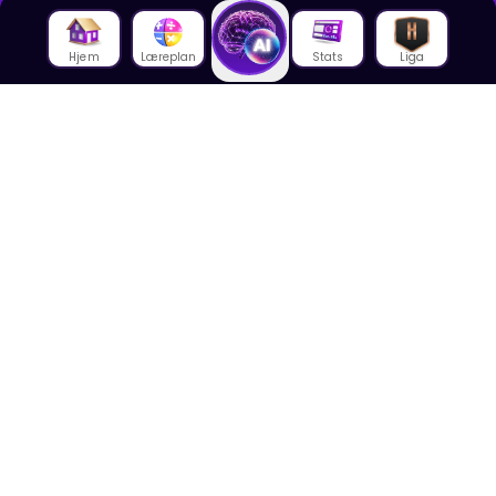
Hjem
Læreplan
Stats
Liga
Om oss
Om House of Math
Om ansatte
Karriere
Media
Foredrag
Blogg