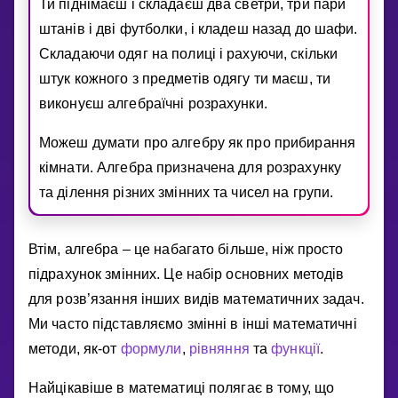
Ти пiднiмаєш i складаєш два светри, три пари
штанiв i двi футболки, i кладеш назад до шафи.
Складаючи одяг на полицi i рахуючи, скiльки
штук кожного з предметiв одягу ти маєш, ти
виконуєш алгебраїчнi розрахунки.
Можеш думати про алгебру як про прибирання
кiмнати. Алгебра призначена для розрахунку
та дiлення рiзних змiнних та чисел на групи.
Втiм, алгебра – це набагато бiльше, нiж просто
пiдрахунок змiнних. Це набiр основних методiв
для розв’язання iнших видiв математичних задач.
Ми часто пiдставляємо змiннi в iншi математичнi
методи, як-от
формули
,
рiвняння
та
функцiї
.
Найцiкавiше в математицi полягає в тому, що