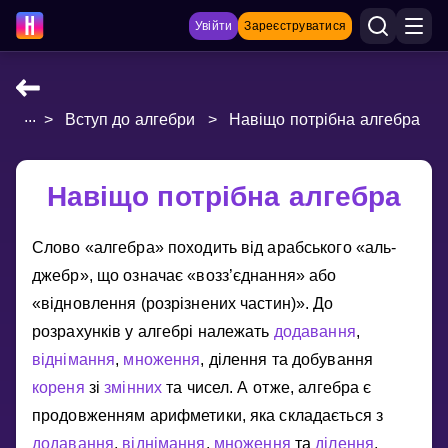
Увійти
Зареєструватися
...
>
Вступ до алгебри
>
Навіщо потрібна алгебра
НАВЧАЛЬНІ МАТЕРІАЛИ
Curriculum
Навіщо потрібна алгебра
Показати більше
Слово «алгебра» походить вiд арабського «аль-
ІГРИ
джебр», що означає «возз’єднання» або
Multiplication Master
«вiдновлення (розрiзнених частин)». До
розрахункiв у алгебрi належать
додавання
,
Джуніор-матем
вiднiмання
,
множення
, дiлення та добування
кореня
зi
змiнних
та чисел. А отже, алгебра є
Показати більше
продовженням арифметики, яка складається з
додавання
,
вiднiмання
,
множення
та
дiлення
,