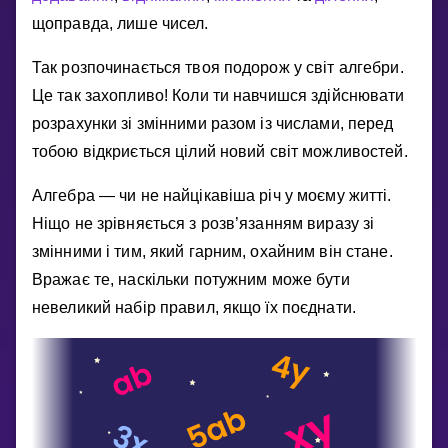
Invite a Friend
щоправда, лише чисел.
НАВЧАЛЬНИЙ ПЛАН
Так розпочинається твоя подорож у свiт алгебри.
Select curriculum
Це так захопливо! Коли ти навчишся здiйснювати
Увійти
розрахунки зi змiнними разом iз числами, перед
тобою вiдкриється цiлий новий свiт можливостей.
Алгебра — чи не найцiкавiша рiч у моєму життi.
Нiщо не зрiвняється з розв’язанням виразу зi
змiнними i тим, який гарним, охайним вiн стане.
Вражає те, наскiльки потужним може бути
невеликий набiр правил, якщо їх поєднати.