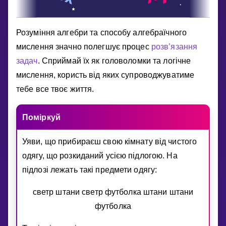
Розумiння алгебри та способу алгебраїчного
мислення значно полегшує процес
розв’язання
задач
. Сприймай їх як головоломки та логiчне
мислення, користь вiд яких супроводжуватиме
тебе все твоє життя.
Помiркуй
Уяви, що прибираєш свою кiмнату вiд чистого
одягу, що розкиданий усiєю пiдлогою. На
пiдлозi лежать такi предмети одягу:
светр штани светр футболка штани штани
футболка