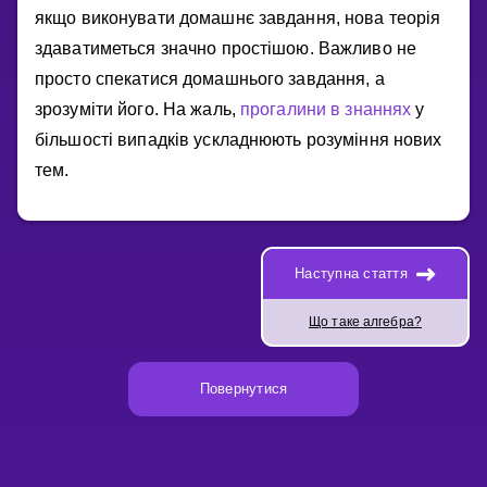
якщо виконувати домашнє завдання, нова теорiя
здаватиметься значно простiшою. Важливо не
просто спекатися домашнього завдання, а
зрозумiти його. На жаль,
прогалини в знаннях
у
бiльшостi випадкiв ускладнюють розумiння нових
тем.
Наступна стаття
Що таке алгебра?
Повернутися