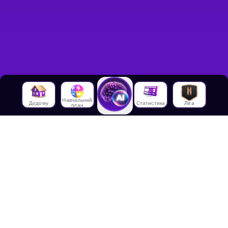
Навчальний
Додому
Статистика
Ліга
план
Про нас
Про House of Math
Співробітники