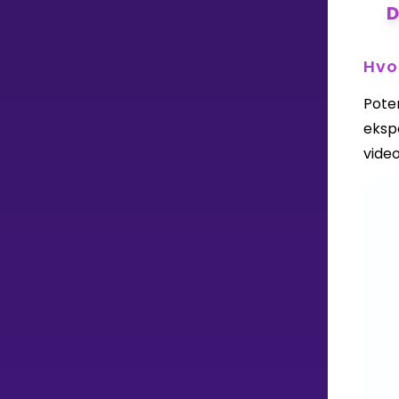
D
Hvo
Pote
eksp
vide