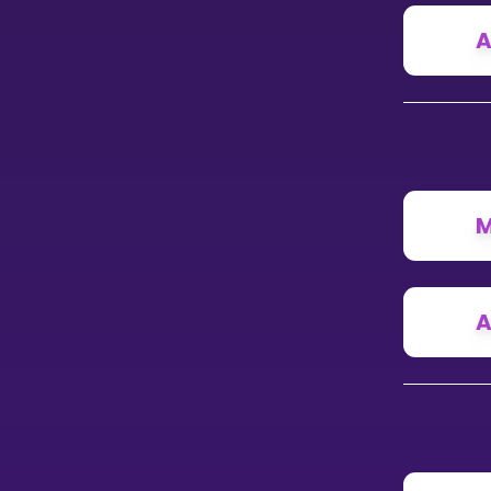
Vis mer
A
LÆREPLAN
Velg læreplan
M
Logg inn
A