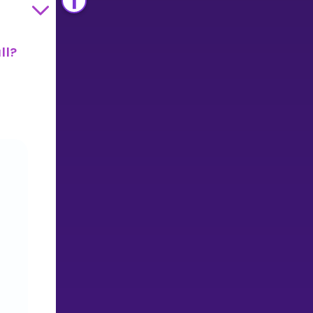
ll?
e