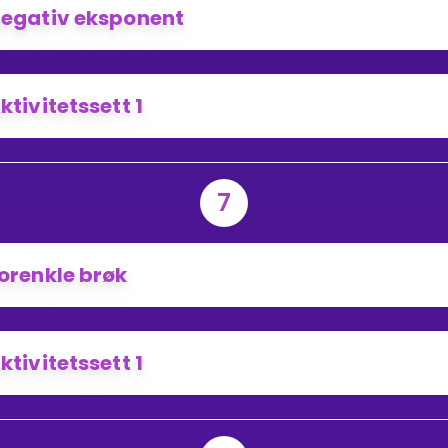
egativ eksponent
ktivitetssett 1
7
orenkle brøk
ktivitetssett 1