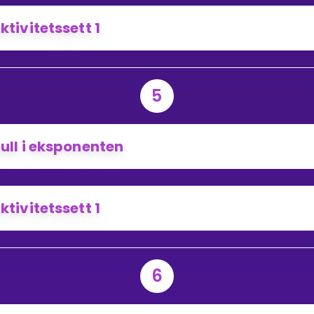
ktivitetssett 1
5
ull i eksponenten
ktivitetssett 1
6