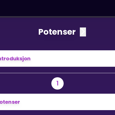
Potenser
ntroduksjon
1
otenser