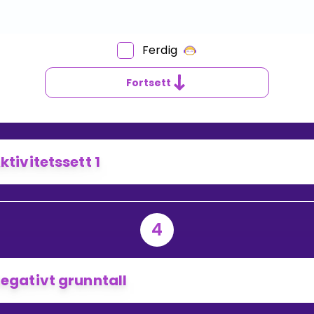
Ferdig
Fortsett
ktivitetssett 1
4
egativt grunntall