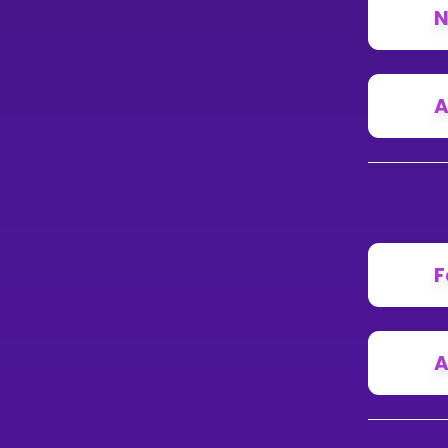
N
A
F
A