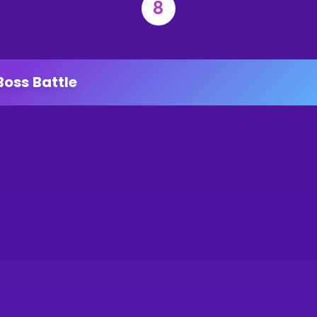
8
Boss Battle