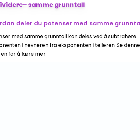
ividere– samme grunntall
rdan deler du potenser med samme grunnta
nser med samme grunntall kan deles ved å subtrahere
onenten i nevneren fra eksponenten i telleren. Se denn
oen for å lære mer.