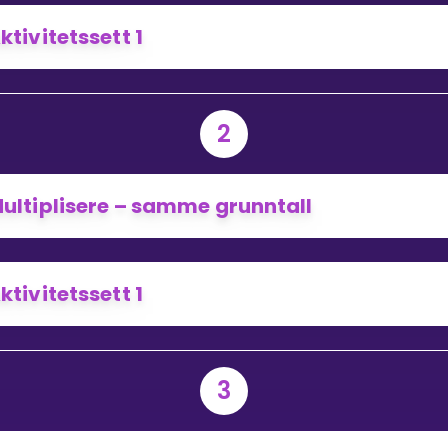
ktivitetssett 1
Bestill privatundervisning
Inviter en venn
2
ultiplisere – samme grunntall
ktivitetssett 1
3