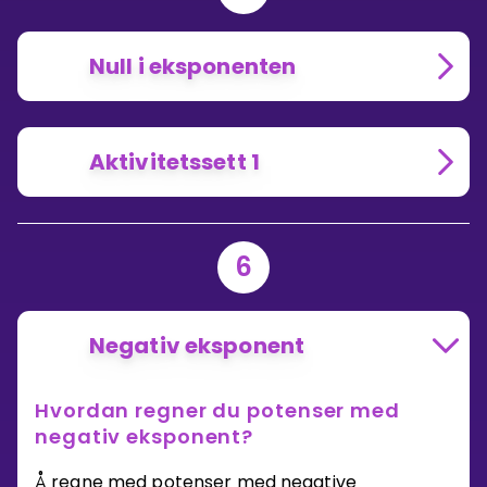
Null i eksponenten
Aktivitetssett 1
6
Negativ eksponent
Hvordan regner du potenser med
negativ eksponent?
Å regne med potenser med negative