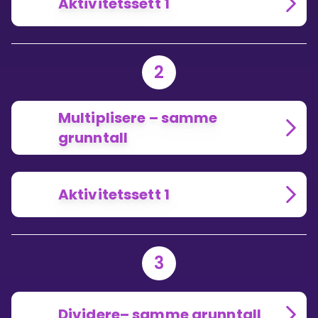
Aktivitetssett 1
2
Multiplisere – samme
grunntall
Aktivitetssett 1
3
Dividere– samme grunntall