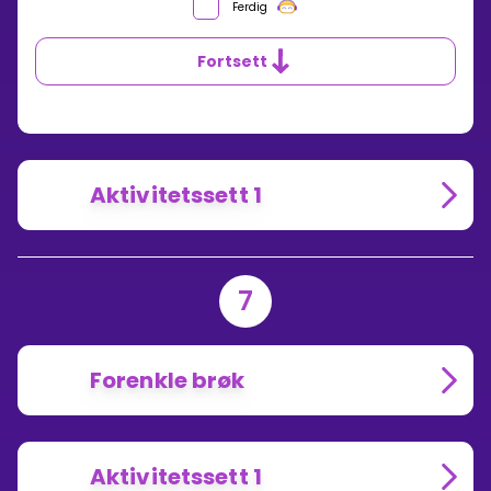
Ferdig
Fortsett
Aktivitetssett 1
7
Forenkle brøk
Aktivitetssett 1