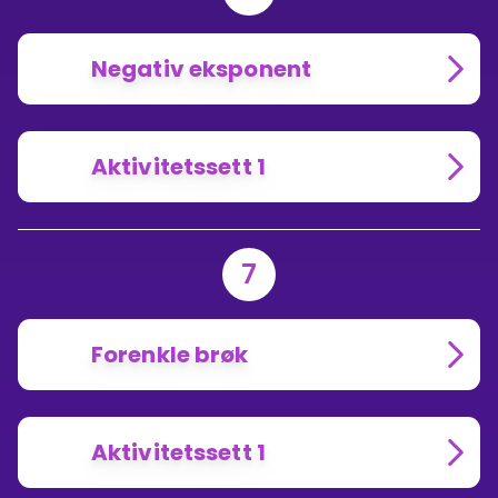
Negativ eksponent
Aktivitetssett 1
7
Forenkle brøk
Aktivitetssett 1