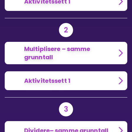
Aktivitetssett 1
2
Multiplisere – samme
grunntall
Aktivitetssett 1
3
Dividere– samme grunntall