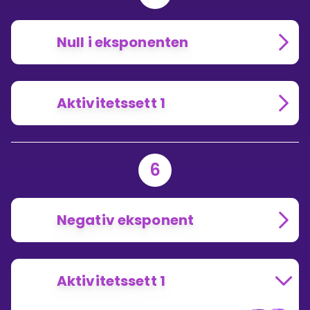
Null i eksponenten
Aktivitetssett 1
6
Negativ eksponent
Aktivitetssett 1