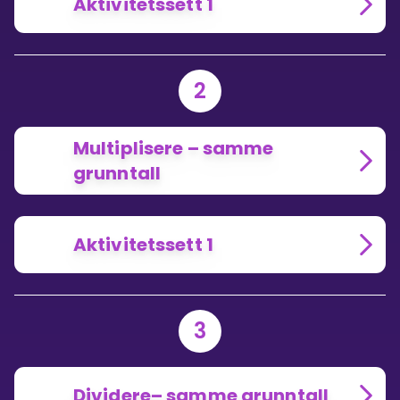
Aktivitetssett 1
2
Multiplisere – samme
grunntall
Aktivitetssett 1
3
Dividere– samme grunntall