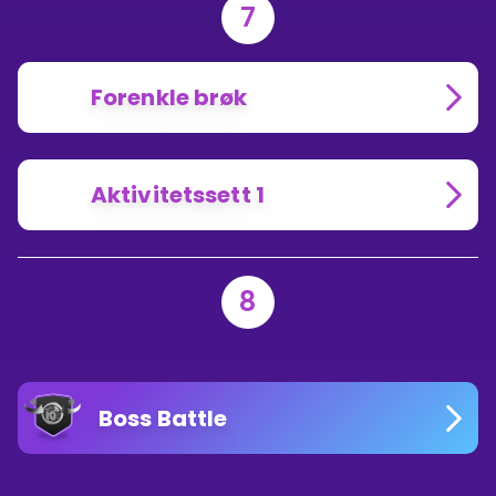
7
Forenkle brøk
Aktivitetssett 1
8
Boss Battle