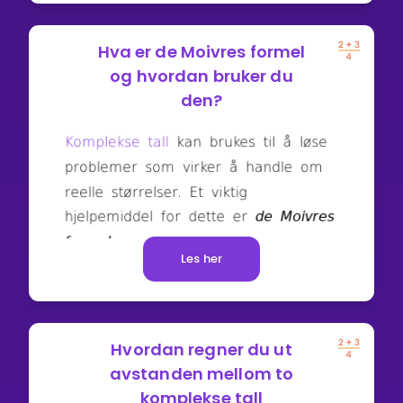
Hva er de Moivres formel
og hvordan bruker du
den?
Les her
Hvordan regner du ut
avstanden mellom to
komplekse tall