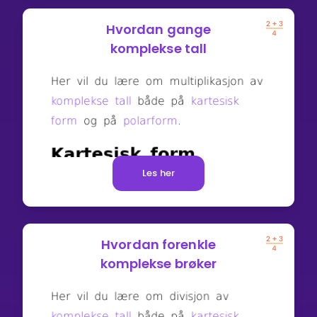
Hvordan gange
komplekse tall
Les her
Hvordan forenkle
komplekse brøker