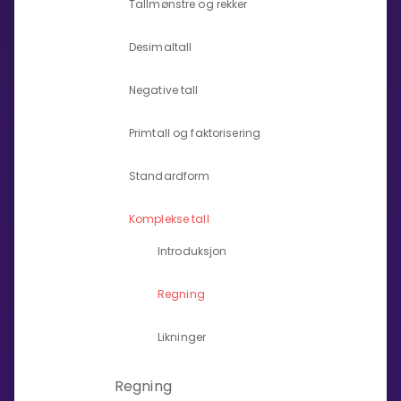
Tallmønstre og rekker
Bestill privatundervisning
Desimaltall
Inviter en venn
Negative tall
LÆREPLAN
Primtall og faktorisering
Velg læreplan
Logg inn
Standardform
Komplekse tall
Introduksjon
Regning
Likninger
Regning