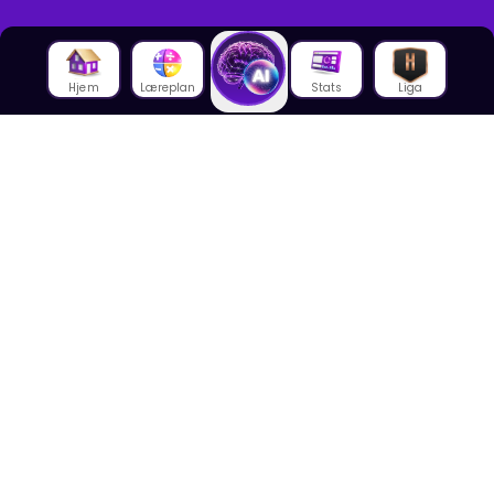
Hjem
Læreplan
Stats
Liga
Om oss
Om House of Math
Om ansatte
Karriere
Media
Foredrag