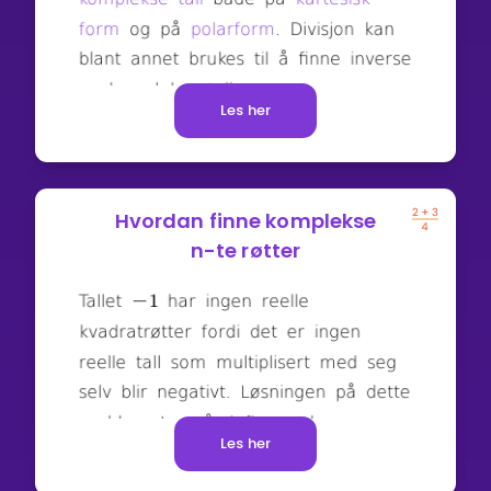
Les her
Hvordan finne komplekse
n-te røtter
Les her