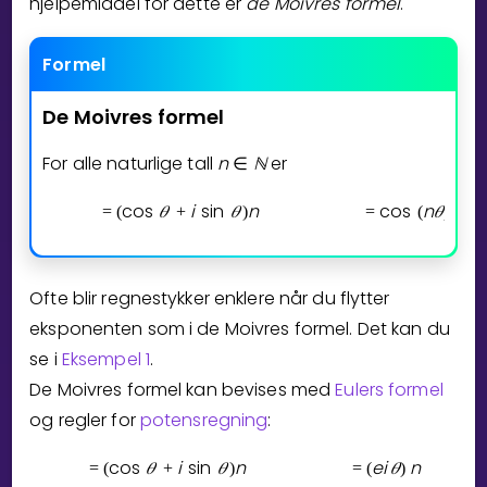
hjelpemiddel for dette er
de Moivres formel
.
Bestill privatundervisning
Formel
Inviter en venn
De
Moivres
formel
LÆREPLAN
For alle naturlige tall
n
ℕ
er
Velg læreplan
∈
Logg inn
cos
𝜃
i
sin
𝜃
n
cos
n
𝜃
i
s
=
(
+
)
=
(
)
+
Ofte blir regnestykker enklere når du flytter
eksponenten som i de Moivres formel. Det kan du
se i
Eksempel 1
.
De Moivres formel kan bevises med
Eulers formel
og regler for
potensregning
:
cos
𝜃
i
sin
𝜃
n
e
i
𝜃
n
=
(
+
)
=
(
)