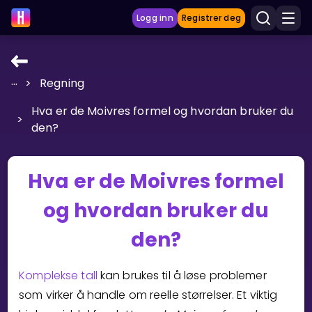
Logg inn
Registrer deg
...
>
Regning
LÆRINGSVERKTØY
Hva er de Moivres formel og hvordan bruker du
Læreplan
>
den?
Privatundervisning
Vis mer
Hva er de Moivres formel
SPILL
og hvordan bruker du
Gangetabellen
den?
Junior Matte
Komplekse tall
kan brukes til å løse problemer
som virker å handle om reelle størrelser. Et viktig
Vis mer