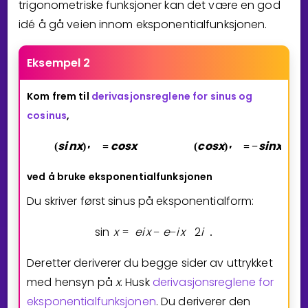
trigonometriske funksjoner kan det være en god
idé å gå veien innom eksponentialfunksjonen.
Eksempel 2
Kom frem til
derivasjonsreglene for sinus og
cosinus
,
s
i
n
x
c
o
s
x
c
o
s
x
s
i
n
x
(
)
=
(
)
=
−
,
′
′
ved å bruke eksponentialfunksjonen
Du skriver først sinus på eksponentialform:
sin
x
e
i
x
e
i
x
2
i
=
−
−
.
Deretter deriverer du begge sider av uttrykket
med hensyn på
x
. Husk
derivasjonsreglene for
eksponentialfunksjonen
. Du deriverer den