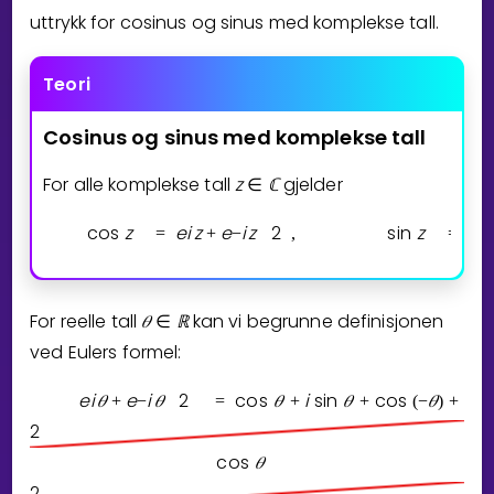
uttrykk for cosinus og sinus med komplekse tall.
Teori
Cosinus
og
sinus
med
komplekse
tall
For alle komplekse tall
z
ℂ
gjelder
∈
cos
z
e
i
z
e
i
z
2
sin
z
e
i
z
=
+
−
,
=
For reelle tall
𝜃
ℝ
kan vi begrunne definisjonen
∈
ved Eulers formel:
e
i
𝜃
e
i
𝜃
2
cos
𝜃
i
sin
𝜃
cos
𝜃
i
si
+
−
=
+
+
(
−
)
+
2
cos
𝜃
2