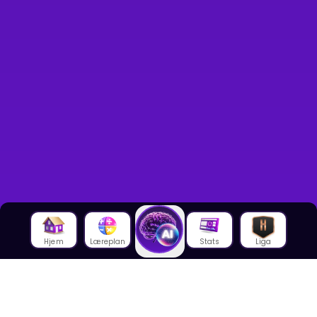
Hjem
Læreplan
Stats
Liga