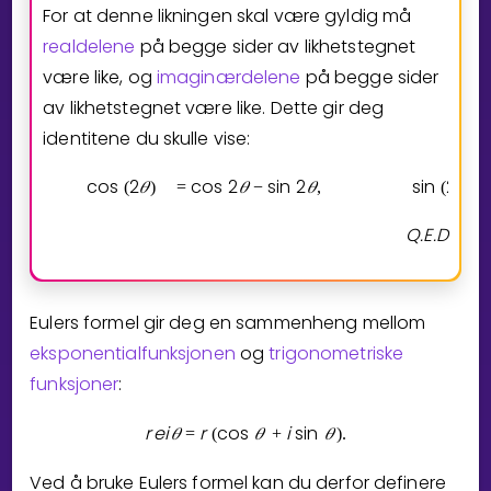
For at denne likningen skal være gyldig må
realdelene
på begge sider av likhetstegnet
være like, og
imaginærdelene
på begge sider
av likhetstegnet være like. Dette gir deg
identitene du skulle vise:
cos
2
𝜃
cos
2
𝜃
sin
2
𝜃
sin
2
𝜃
(
)
=
−
,
(
)
Q.E.D
Eulers formel gir deg en sammenheng mellom
eksponentialfunksjonen
og
trigonometriske
funksjoner
:
r
e
i
𝜃
r
cos
𝜃
i
sin
𝜃
=
(
+
)
.
Ved å bruke Eulers formel kan du derfor definere