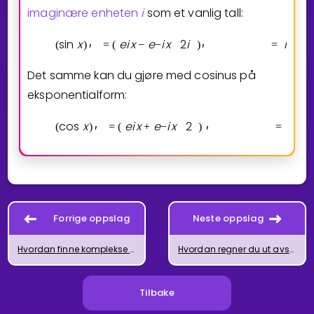
imaginære enheten
i
som et vanlig tall:
sin
x
e
i
x
e
i
x
2
i
i
e
i
x
(
)
=
(
−
−
)
=
+
′
′
Det samme kan du gjøre med cosinus på
eksponentialform:
cos
x
e
i
x
e
i
x
2
i
e
i
x
(
)
=
(
+
−
)
=
′
′
Forrige oppslag
Neste oppslag
Hvordan finne komplekse n-te røtter
Hvordan regner du ut avstanden mellom to komplekse tall
Tilbake