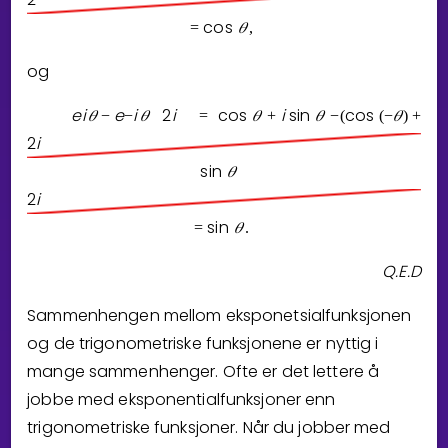
cos
𝜃
=
,
og
e
i
𝜃
e
i
𝜃
2
i
cos
𝜃
i
sin
𝜃
cos
𝜃
i
si
−
−
=
+
−
(
(
−
)
+
2
i
sin
𝜃
2
i
sin
𝜃
=
.
Q.E.D
Sammenhengen mellom eksponetsialfunksjonen
og de trigonometriske funksjonene er nyttig i
mange sammenhenger. Ofte er det lettere å
jobbe med eksponentialfunksjoner enn
trigonometriske funksjoner. Når du jobber med