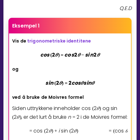
Q.E.D
Eksempel 1
Vis de
trigonometriske identitene
c
o
s
2
𝜃
c
o
s
2
𝜃
s
i
n
2
𝜃
(
)
=
−
og
s
i
n
2
𝜃
2
c
o
s
𝜃
s
i
n
𝜃
(
)
=
ved
å
bruke
de
Moivres
formel
Siden uttrykkene inneholder
cos
2
𝜃
og
sin
(
)
2
𝜃
, er det lurt å bruke
n
2
i de Moivres formel:
(
)
=
cos
2
𝜃
i
sin
2
𝜃
cos
𝜃
i
s
=
(
)
+
(
)
=
(
+