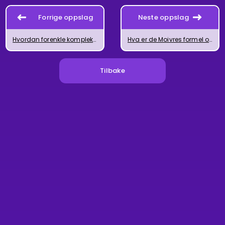
Forrige oppslag
Neste oppslag
Hvordan forenkle komplekse brøker
Hva er de Moivres formel og hvordan bruker du den?
Tilbake