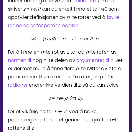
lønner det seg å skrive
z
på
polarform
. Om du
skriver
z
r
e
i
𝜃
kan du enkelt finne et tall
w
0
som
=
oppfyller definisjonen av
n
-te røtter ved å
bruke
regneregler for potensregning
:
w
0
r
e
i
𝜃
1
n
r
1
n
e
i
𝜃
n
=
(
)
=
.
For å finne en
n
-te rot av
z
tar du
n
-te roten av
normen til
z
og
n
-te delen av
argumentet til
z
.
Det
er derimot mulig å finne flere
n
-te røtter av
z
fordi
polarformen til
z
ikke er unik. En rotasjon på
2
π
radianer
endrer ikke verdien til
z
, så du kan skrive
z
r
e
i
𝜃
2
π
k
=
(
+
⋅
)
,
for et vilkårlig heltall
k
ℤ
. Ved å bruke
∈
potensreglene får du et generelt uttrykk for
n
-te
røttene til
z
: