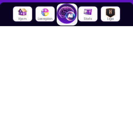
Hjem
Læreplan
Stats
Liga
Om oss
Om House of Math
Om ansatte
Karriere
Media
Foredrag