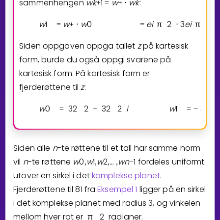
sammenhengen
w
k
1
w
w
k
:
+
=
+
⋅
w
1
w
w
0
e
i
π
2
3
e
i
π
4
=
+
⋅
=
⋅
Siden oppgaven oppga tallet
z
på kartesisk
form, burde du også oppgi svarene på
kartesisk form. På kartesisk form er
fjerderøttene til
z
:
w
0
3
2
2
3
2
2
i
w
1
3
2
=
+
=
−
Siden alle
n
-te røttene til et tall har samme norm
vil
n
-te røttene
w
0
w
1
w
2
…
w
n
1
fordeles uniformt
,
,
,
⁡
,
−
utover en sirkel i det
komplekse planet
.
Fjerderøttene til
8
1
fra
Eksempel 1
ligger på en sirkel
i det komplekse planet med radius
3
, og vinkelen
mellom hver rot er
π
2
radianer.