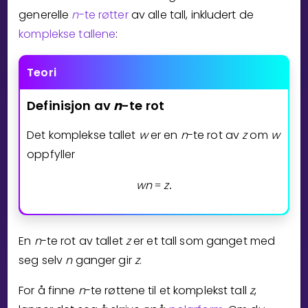
generelle
n
-te røtter
av alle tall, inkludert de
Bestill privatundervisning
komplekse tallene
:
Inviter en venn
Teori
LÆREPLAN
Velg læreplan
Definisjon
av
n
-te
rot
Logg inn
Det komplekse tallet
w
er en
n
-te rot av
z
om
w
oppfyller
w
n
z
=
.
En
n
-te rot av tallet
z
er et tall som ganget med
seg selv
n
ganger gir
z
.
For å finne
n
-te røttene til et komplekst tall
z
,