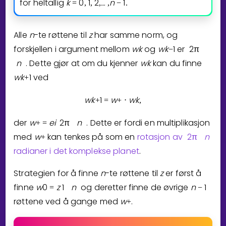
for heltallig
k
0
1
2
…
n
1
=
,
,
,
⁡
,
−
.
Alle
n
-te røttene til
z
har samme norm, og
forskjellen i argument mellom
w
k
og
w
k
1
er
2
π
−
n
. Dette gjør at om du kjenner
w
k
kan du finne
w
k
1
ved
+
w
k
1
w
w
k
+
=
+
⋅
,
der
w
e
i
2
π
n
. Dette er fordi en multiplikasjon
+
=
med
w
kan tenkes på som en
rotasjon av
2
π
n
+
radianer i det komplekse planet
.
Strategien for å finne
n
-te røttene til
z
er først å
finne
w
0
z
1
n
og deretter finne de øvrige
n
1
=
−
røttene ved å gange med
w
.
+