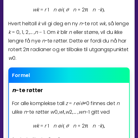
w
k
r
1
n
e
i
𝜃
n
2
π
n
k
=
(
+
⋅
)
.
Hvert heltall
k
vil gi deg en ny
n
-te rot
w
k
, så lenge
k
0
1
2
…
n
1
. Om
k
blir
n
eller større, vil du ikke
=
,
,
,
⁡
,
−
lengre få nye
n
-te røtter. Dette er fordi du nå har
rotert
2
π
radianer og er tilbake til utgangspunktet
w
0
.
Formel
n
-te
røtter
For alle komplekse tall
z
r
e
i
𝜃
0
finnes det
n
=
≠
ulike
n
-te røtter
w
0
w
1
w
2
…
w
n
1
gitt ved
,
,
,
⁡
,
−
w
k
r
1
n
e
i
𝜃
n
2
π
n
k
=
(
+
⋅
)
,