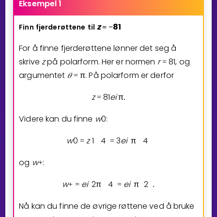
Eksempel 1
z
8
1
Finn
fjerderøttene
til
=
−
For å finne fjerderøttene lønner det seg å
skrive
z
på polarform. Her er normen
r
8
1
, og
=
argumentet
𝜃
π
. På polarform er derfor
=
z
8
1
e
i
π
=
.
Videre kan du finne
w
0
:
w
0
z
1
4
3
e
i
π
4
=
=
og
w
:
+
w
e
i
2
π
4
e
i
π
2
+
=
=
.
Nå kan du finne de øvrige røttene ved å bruke