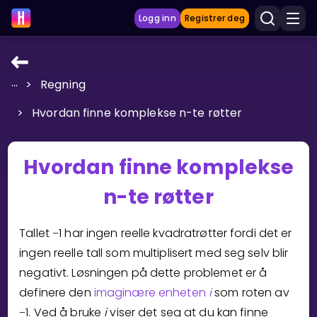
Logg inn
Registrer deg
...
>
Regning
LÆRINGSVERKTØY
>
Hvordan finne komplekse n-te røtter
Læreplan
Privatundervisning
Hvordan finne komplekse
Vis mer
n-te røtter
SPILL
Tallet
1
har ingen reelle kvadratrøtter fordi det er
−
Gangetabellen
ingen reelle tall som multiplisert med seg selv blir
negativt. Løsningen på dette problemet er å
Junior Matte
definere den
imaginære enheten
i
som roten av
Vis mer
1
. Ved å bruke
i
viser det seg at du kan finne
−