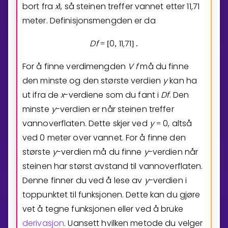
bort fra
x
1
, så steinen treffer vannet etter
1
1
,
7
1
meter. Definisjonsmengden er da
D
f
0
1
1
,
7
1
=
[
,
]
.
For å finne verdimengden
V
f
må du finne
den minste og den største verdien
y
kan ha
ut ifra de
x
-verdiene som du fant i
D
f
. Den
minste
y
-verdien er når steinen treffer
vannoverflaten. Dette skjer ved
y
0
, altså
=
ved 0 meter over vannet. For å finne den
største
y
-verdien må du finne
y
-verdien når
steinen har størst avstand til vannoverflaten.
Denne finner du ved å lese av
y
-verdien i
toppunktet til funksjonen. Dette kan du gjøre
vet å tegne funksjonen eller ved å bruke
derivasjon
. Uansett hvilken metode du velger