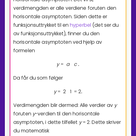
verdimengden er alle verdiene foruten den
horisontale asymptoten. Siden dette er
funksjonsuttrykket til en
hyperbel
(det ser du
av funksjonsuttrykket), finner du den
horisontale asymptoten ved hjelp av
formelen
y
a
c
=
.
Da får du som følger
y
2
1
2
=
=
.
Verdimengden blir dermed: Alle verdier av
y
foruten
y
-verdien til den horisontale
asymptoten, i dette tilfellet
y
2
. Dette skriver
=
du matematisk