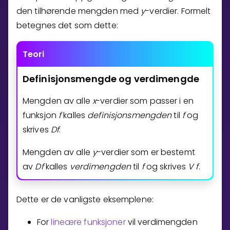
den tilhørende mengden med
y
-verdier. Formelt
Bestill privatundervisning
betegnes det som dette:
Inviter en venn
Teori
LÆREPLAN
Velg læreplan
Definisjonsmengde
og
verdimengde
Logg inn
Mengden av alle
x
-verdier som passer i en
funksjon
f
kalles
definisjonsmengden
til
f
og
skrives
D
f
.
Mengden av alle
y
-verdier som er bestemt
av
D
f
kalles
verdimengden
til
f
og skrives
V
f
.
Dette er de vanligste eksemplene:
For
lineære funksjoner
vil verdimengden