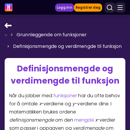
Logg inn
Registrer deg
...
>
Grunnleggende om funksjoner
LÆRINGSVERKTØY
>
Definisjonsmengde og verdimengde til funksjon
Læreplan
Privatundervisning
Definisjonsmengde og
Vis mer
verdimengde til funksjon
SPILL
Når du jobber med
funksjoner
har du ofte behov
Gangetabellen
for å omtale
x
-verdiene og
y
-verdiene dine. I
matematikken brukes ordene
Junior Matte
definisjonsmengde
om den
mengde
x
-verdier
Vis mer
som passer i oppgaven og
verdimengde
om