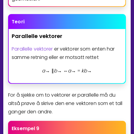
Teori
Parallelle
vektorer
Parallelle vektorer
er vektorer som enten har
samme retning eller er motsatt rettet
a
b
a
k
b
→
∥
→
⇔
→
=
→
For å sjekke om to vektorer er parallelle må du
altså prøve å skrive den ene vektoren som et tall
ganger den andre.
Eksempel 9