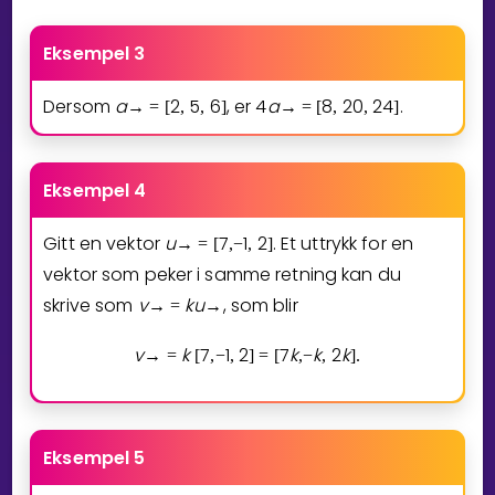
Eksempel 3
Dersom
a
2
5
6
, er
4
a
8
2
0
2
4
.
→
=
[
,
,
]
→
=
[
,
,
]
Eksempel 4
Gitt en vektor
u
7
1
2
. Et uttrykk for en
→
=
[
,
−
,
]
vektor som peker i samme retning kan du
skrive som
v
k
u
, som blir
→
=
→
v
k
7
1
2
7
k
k
2
k
→
=
[
,
−
,
]
=
[
,
−
,
]
.
Eksempel 5