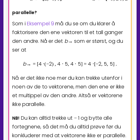
parallelle?
Som i
Eksempel 9
må du se om du klarer å
faktorisere den ene vektoren til et tall ganger
den andre. Nå er det
b
som er størst, og du
→
ser at
b
4
2
4
5
4
5
4
2
5
5
→
=
[
⋅
(
−
)
,
⋅
,
⋅
]
=
⋅
[
−
,
,
]
.
Nå er det ikke noe mer du kan trekke utenfor i
noen av de to vektorene, men den ene er ikke
et multippel av den andre. Altså er vektorene
ikke parallelle.
Du kan alltid trekke ut
1
og bytte alle
NB!
−
fortegnene, så det må du alltid prøve før du
konkluderer med at vektorene ikke er parallelle.