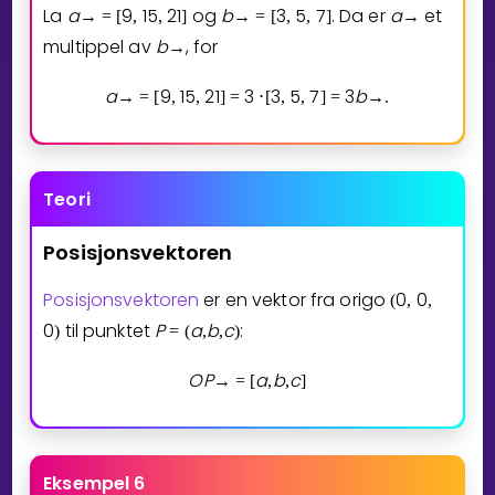
La
a
9
1
5
2
1
og
b
3
5
7
. Da er
a
et
→
=
[
,
,
]
→
=
[
,
,
]
→
multippel av
b
, for
→
a
9
1
5
2
1
3
3
5
7
3
b
→
=
[
,
,
]
=
⋅
[
,
,
]
=
→
.
Teori
Posisjonsvektoren
Posisjonsvektoren
er en vektor fra origo
0
0
(
,
,
0
til punktet
P
a
b
c
:
)
=
(
,
,
)
O
P
a
b
c
→
=
[
,
,
]
Eksempel 6