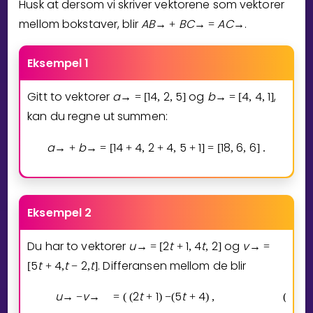
Husk at dersom vi skriver vektorene som vektorer
mellom bokstaver, blir
A
B
B
C
A
C
.
→
+
→
=
→
Eksempel 1
Gitt to vektorer
a
1
4
2
5
og
b
4
4
1
,
→
=
[
,
,
]
→
=
[
,
,
]
kan du regne ut summen:
a
b
1
4
4
2
4
5
1
1
8
6
6
→
+
→
=
[
+
,
+
,
+
]
=
[
,
,
]
.
Eksempel 2
Du har to vektorer
u
2
t
1
4
t
2
og
v
→
=
[
+
,
,
]
→
=
5
t
4
t
2
t
. Differansen mellom de blir
[
+
,
−
,
]
u
v
2
t
1
5
t
4
4
t
→
−
→
=
(
(
+
)
−
(
+
)
,
(
(
)