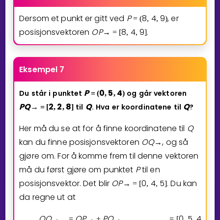
Dersom et punkt er gitt ved
P
8
4
9
, er
=
(
,
,
)
posisjonsvektoren
O
P
8
4
9
.
→
=
[
,
,
]
Eksempel 7
P
0
5
4
Du
står
i
punktet
og
går
vektoren
=
(
,
,
)
P
Q
2
2
8
Q
Q
til
.
Hva
er
koordinatene
til
?
→
=
[
,
,
]
Her må du se at for å finne koordinatene til
Q
kan du finne posisjonsvektoren
O
Q
, og så
→
gjøre om. For å komme frem til denne vektoren
må du først gjøre om punktet
P
til en
posisjonsvektor. Det blir
O
P
0
4
5
. Du kan
→
=
[
,
,
]
da regne ut at
O
Q
O
P
P
Q
0
5
4
2
→
=
→
+
→
=
[
,
,
]
+
[