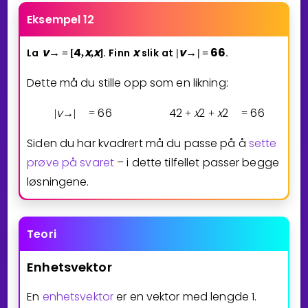
Eksempel 12
v
4
x
x
x
v
6
6
La
.
Finn
slik
at
.
→
=
[
,
,
]
|
→
|
=
Dette må du stille opp som en likning:
v
6
6
4
2
x
2
x
2
6
6
|
→
|
=
+
+
=
Siden du har kvadrert må du passe på å
sette
prøve på svaret
– i dette tilfellet passer begge
løsningene.
Teori
Enhetsvektor
En
enhetsvektor
er en vektor med lengde 1.