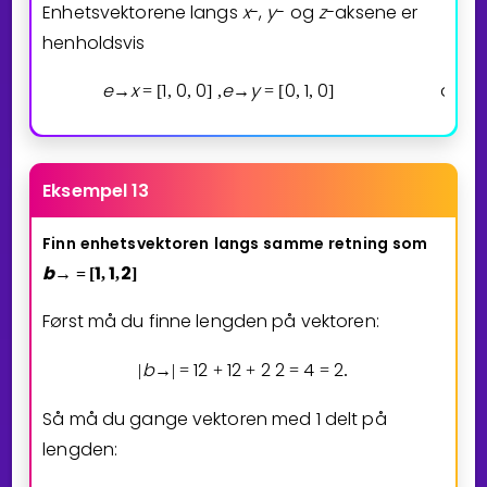
Enhetsvektorene langs
x
-,
y
- og
z
-aksene er
henholdsvis
e
x
1
0
0
e
y
0
1
0
og
e
→
=
[
,
,
]
,
→
=
[
,
,
]
Eksempel 13
Finn
enhetsvektoren
langs
samme
retning
som
b
1
1
2
→
=
[
,
,
]
Først må du finne lengden på vektoren:
b
1
2
1
2
2
2
4
2
|
→
|
=
+
+
=
=
.
Så må du gange vektoren med 1 delt på
lengden: