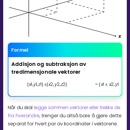
Formel
Addisjon
og
subtraksjon
av
tredimensjonale
vektorer
x
1
y
1
z
1
x
2
y
2
z
2
x
1
x
2
y
1
y
2
[
,
,
]
±
[
,
,
]
=
[
±
,
±
Når du skal
legge sammen vektorer eller trekke de
fra hverandre
, trenger du altså bare å gjøre dette
separat for hvert par av koordinater i vektorene.