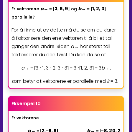
a
3
6
9
b
1
2
3
Er
vektorene
og
→
=
[
,
,
]
→
=
[
,
,
]
parallelle?
For å finne ut av dette må du se om du klarer
å faktorisere den ene vektoren til å bli et tall
ganger den andre. Siden
a
har størst tall
→
faktoriserer du den først. Du kan da se at
a
3
1
3
2
3
3
3
1
2
3
3
b
→
=
[
⋅
,
⋅
,
⋅
]
=
⋅
[
,
,
]
=
→
,
som betyr at vektorene er parallelle med
k
3
.
=
Eksempel 10
Er vektorene
a
2
5
5
b
8
2
0
2
0
→
=
[
,
−
,
]
→
=
[
−
,
,
]