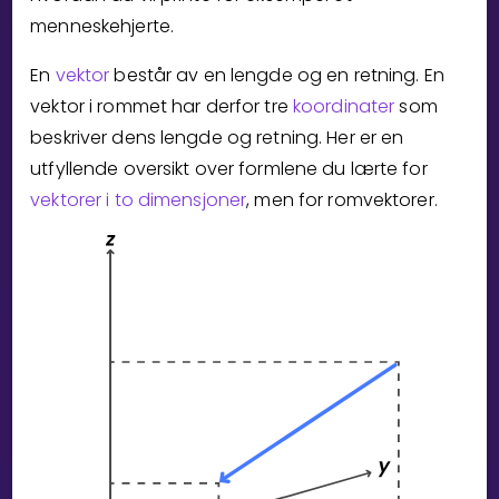
menneskehjerte.
Bestill privatundervisning
En
vektor
består av en lengde og en retning. En
Inviter en venn
vektor i rommet har derfor tre
koordinater
som
beskriver dens lengde og retning. Her er en
LÆREPLAN
utfyllende oversikt over formlene du lærte for
Velg læreplan
vektorer i to dimensjoner
, men for romvektorer.
Logg inn