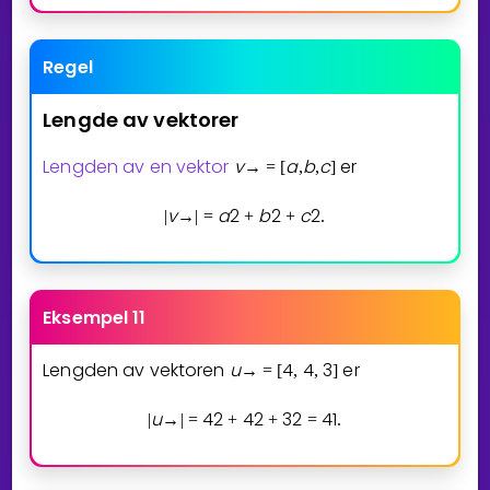
Regel
Lengde
av
vektorer
Lengden av en vektor
v
a
b
c
er
→
=
[
,
,
]
v
a
2
b
2
c
2
|
→
|
=
+
+
.
Eksempel 11
Lengden av vektoren
u
4
4
3
er
→
=
[
,
,
]
u
4
2
4
2
3
2
4
1
|
→
|
=
+
+
=
.