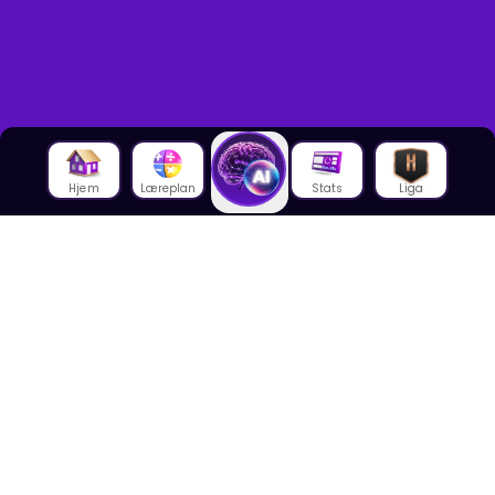
Hjem
Læreplan
Stats
Liga
Om oss
Om House of Math
Om ansatte
Karriere