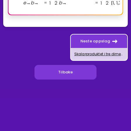
e
b
1
2
b
1
2
1
1
2
→
→
=
→
=
[
,
,
]
Neste oppslag
Skalarproduktet i tre dimensjoner
Tilbake