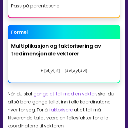
Pass på parentesene!
Formel
Multiplikasjon
og
faktorisering
av
tredimensjonale
vektorer
k
x
1
y
1
z
1
k
x
1
k
y
1
k
z
1
[
,
,
]
=
[
,
,
]
Når du skal
gange et tall med en vektor
, skal du
altså bare gange tallet inn i alle koordinatene
hver for seg. For å
faktorisere
ut et tall må
tilsvarende tallet være en fellesfaktor for alle
koordinatene til vektoren.