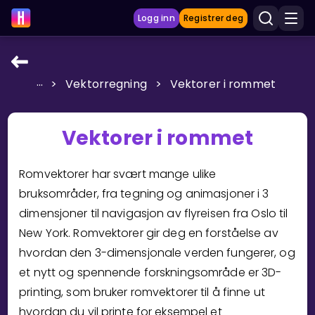
Logg inn
Registrer deg
...
>
Vektorregning
>
Vektorer i rommet
LÆRINGSVERKTØY
Læreplan
Vektorer i rommet
Privatundervisning
Vis mer
Romvektorer har svært mange ulike
bruksområder, fra tegning og animasjoner i 3
SPILL
dimensjoner til navigasjon av flyreisen fra Oslo til
New York. Romvektorer gir deg en forståelse av
Gangetabellen
hvordan den 3-dimensjonale verden fungerer, og
Junior Matte
et nytt og spennende forskningsområde er 3D-
printing, som bruker romvektorer til å finne ut
Vis mer
hvordan du vil printe for eksempel et