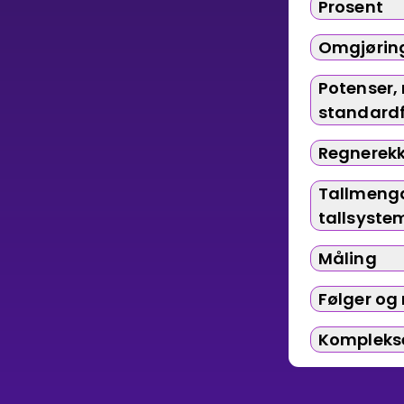
Prosent
Vis mer
Omgjørin
Potenser, 
standard
LÆREPLAN
Regnerek
Velg læreplan
Tallmeng
Logg inn
tallsyste
Måling
Følger og 
Komplekse