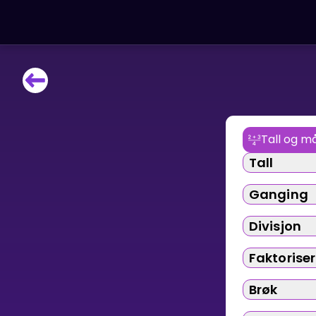
LÆRINGSVERKTØY
Læreplan
Alle mattetemaer
Tall og må
Privatundervisning
Tall
Direkte 1-til-1 hjelp
Vis mer
Ganging
SPILL
Divisjon
Faktorise
Gangetabellen
Brøk
Junior Matte