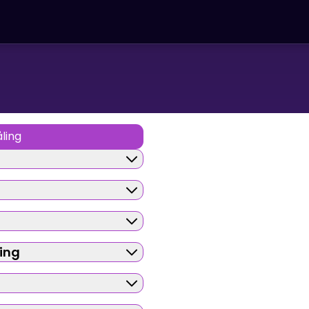
ling
ring