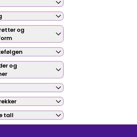
g
Bestill privatundervisning
røtter og
form
Inviter en venn
kefølgen
der og
mer
rekker
 tall